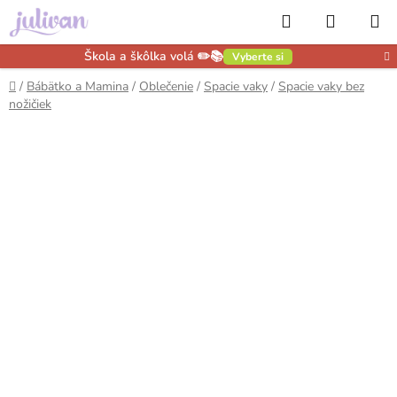
Prejsť
Hľadať
NÁKUP
na
obsah
KOŠÍK
Škola a škôlka volá ✏️📚
Vyberte si
Domov
/
Bábätko a Mamina
/
Oblečenie
/
Spacie vaky
/
Spacie vaky bez
nožičiek