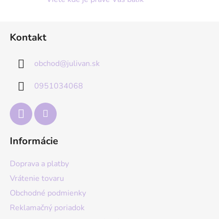
Z
Kontakt
á
p
obchod
@
julivan.sk
ä
t
0951034068
i
e
Informácie
Doprava a platby
Vrátenie tovaru
Obchodné podmienky
Reklamačný poriadok