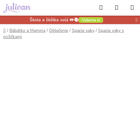
Prejsť
Hľadať
NÁKUP
na
obsah
KOŠÍK
Škola a škôlka volá ✏️📚
Vyberte si
Domov
/
Bábätko a Mamina
/
Oblečenie
/
Spacie vaky
/
Spacie vaky s
nožičkami