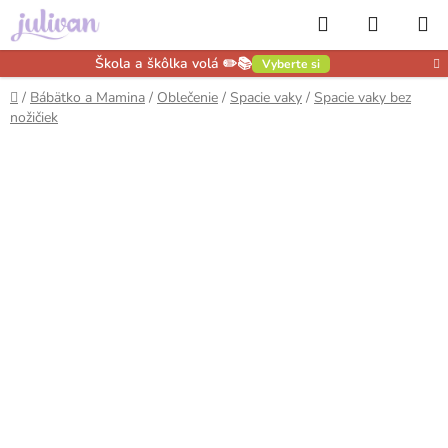
Prejsť
Hľadať
NÁKUP
na
obsah
KOŠÍK
Škola a škôlka volá ✏️📚
Vyberte si
Domov
/
Bábätko a Mamina
/
Oblečenie
/
Spacie vaky
/
Spacie vaky bez
nožičiek