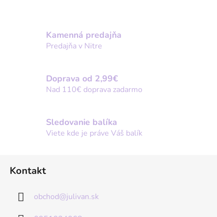
Kamenná predajňa
Predajňa v Nitre
Doprava od 2,99€
Nad 110€ doprava zadarmo
Sledovanie balíka
Viete kde je práve Váš balík
Z
Kontakt
á
p
obchod
@
julivan.sk
ä
t