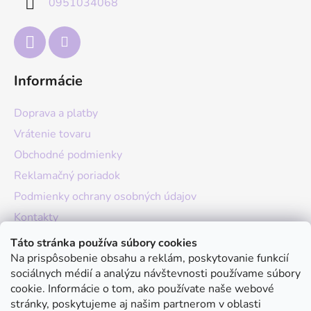
0951034068
i
e
Informácie
Doprava a platby
Vrátenie tovaru
Obchodné podmienky
Reklamačný poriadok
Podmienky ochrany osobných údajov
Kontakty
O nás
Táto stránka používa súbory cookies
Na prispôsobenie obsahu a reklám, poskytovanie funkcií
Hodnotenie obchodu
sociálnych médií a analýzu návštevnosti používame súbory
Moja objednávka
cookie. Informácie o tom, ako používate naše webové
stránky, poskytujeme aj našim partnerom v oblasti