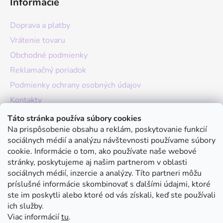
Informácie
Doprava a platby
Vrátenie tovaru
Obchodné podmienky
Reklamačný poriadok
Podmienky ochrany osobných údajov
Kontakty
O nás
Táto stránka používa súbory cookies
Na prispôsobenie obsahu a reklám, poskytovanie funkcií
Hodnotenie obchodu
sociálnych médií a analýzu návštevnosti používame súbory
Moja objednávka
cookie. Informácie o tom, ako používate naše webové
stránky, poskytujeme aj našim partnerom v oblasti
Instagram
sociálnych médií, inzercie a analýzy. Títo partneri môžu
príslušné informácie skombinovať s ďalšími údajmi, ktoré
ste im poskytli alebo ktoré od vás získali, keď ste používali
ich služby.
Viac informácií
tu
.