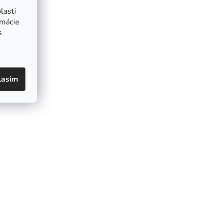
lasti
rmácie
s
lasím