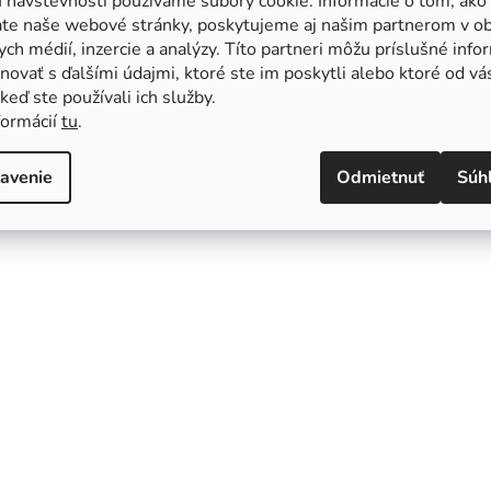
 návštevnosti používame súbory cookie. Informácie o tom, ako
ate naše webové stránky, poskytujeme aj našim partnerom v ob
ych médií, inzercie a analýzy. Títo partneri môžu príslušné info
ovať s ďalšími údajmi, ktoré ste im poskytli alebo ktoré od vá
, keď ste používali ich služby.
formácií
tu
.
avenie
Odmietnuť
Súh