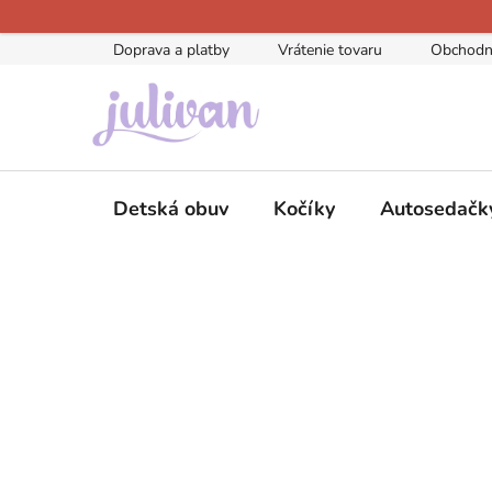
Prejsť
na
Doprava a platby
Vrátenie tovaru
Obchodn
obsah
Detská obuv
Kočíky
Autosedačk