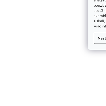
analýzu
použív
sociáln
skombin
získali
Viac in
Nast