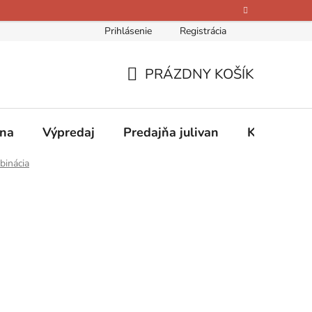
Prihlásenie
Registrácia
bných údajov
Kontakty
O nás
Hodnotenie obchodu
PRÁZDNY KOŠÍK
NÁKUPNÝ
KOŠÍK
ina
Výpredaj
Predajňa julivan
Kontakty
binácia