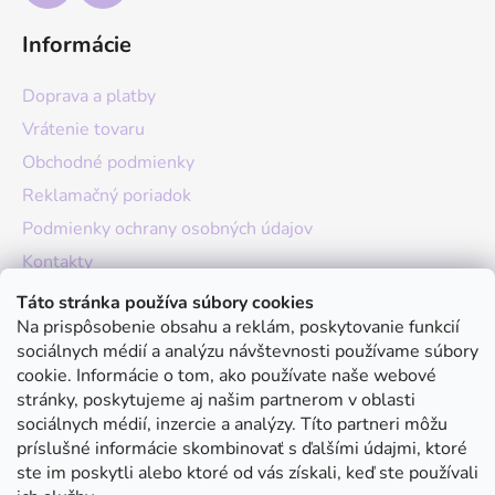
Informácie
Doprava a platby
Vrátenie tovaru
Obchodné podmienky
Reklamačný poriadok
Podmienky ochrany osobných údajov
Kontakty
O nás
Táto stránka používa súbory cookies
Na prispôsobenie obsahu a reklám, poskytovanie funkcií
Hodnotenie obchodu
sociálnych médií a analýzu návštevnosti používame súbory
Moja objednávka
cookie. Informácie o tom, ako používate naše webové
stránky, poskytujeme aj našim partnerom v oblasti
Instagram
sociálnych médií, inzercie a analýzy. Títo partneri môžu
príslušné informácie skombinovať s ďalšími údajmi, ktoré
ste im poskytli alebo ktoré od vás získali, keď ste používali