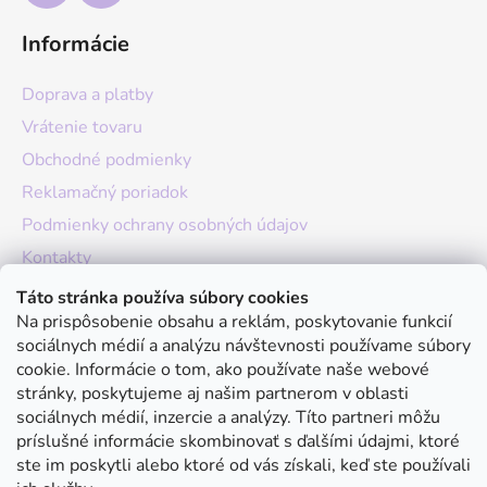
Informácie
Doprava a platby
Vrátenie tovaru
Obchodné podmienky
Reklamačný poriadok
Podmienky ochrany osobných údajov
Kontakty
O nás
Táto stránka používa súbory cookies
Na prispôsobenie obsahu a reklám, poskytovanie funkcií
Hodnotenie obchodu
sociálnych médií a analýzu návštevnosti používame súbory
Moja objednávka
cookie. Informácie o tom, ako používate naše webové
stránky, poskytujeme aj našim partnerom v oblasti
Instagram
sociálnych médií, inzercie a analýzy. Títo partneri môžu
príslušné informácie skombinovať s ďalšími údajmi, ktoré
ste im poskytli alebo ktoré od vás získali, keď ste používali