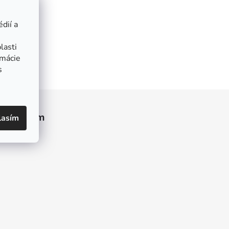
dií a
lasti
rmácie
s
Instagram
lasím