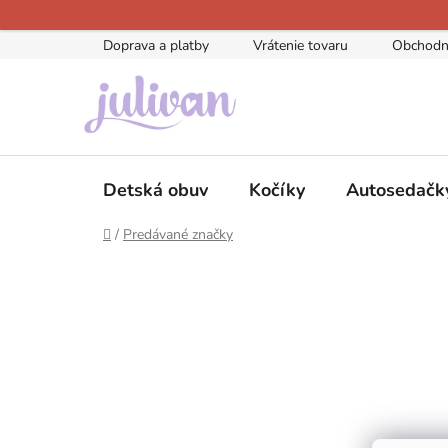
Prejsť
na
Doprava a platby
Vrátenie tovaru
Obchodn
obsah
Detská obuv
Kočíky
Autosedačk
Domov
/
Predávané značky