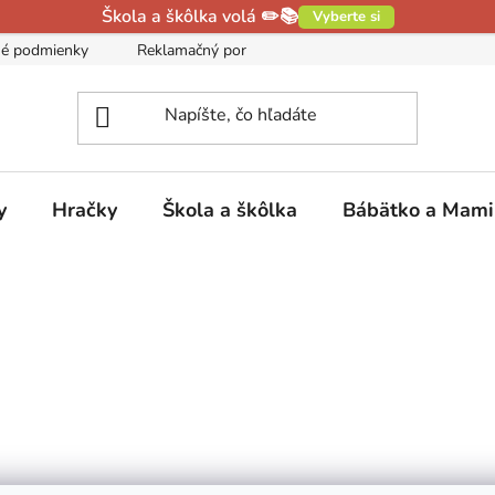
Škola a škôlka volá ✏️📚
Vyberte si
é podmienky
Reklamačný poriadok
Podmienky ochrany oso
y
Hračky
Škola a škôlka
Bábätko a Mam