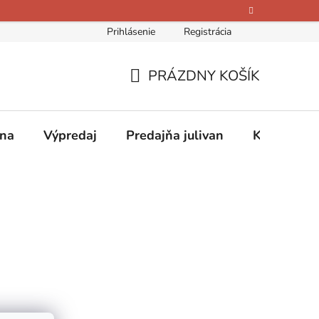
Prihlásenie
Registrácia
bných údajov
Kontakty
O nás
Hodnotenie obchodu
PRÁZDNY KOŠÍK
NÁKUPNÝ
KOŠÍK
ina
Výpredaj
Predajňa julivan
Kontakty