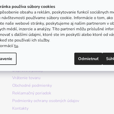
tránka používa súbory cookies
pôsobenie obsahu a reklám, poskytovanie funkcií sociálnych mé
 návštevnosti používame súbory cookie. Informácie o tom, ako
ate naše webové stránky, poskytujeme aj našim partnerom v ob
ych médií, inzercie a analýzy. Títo partneri môžu príslušné info
ovať s ďalšími údajmi, ktoré ste im poskytli alebo ktoré od vá
, keď ste používali ich služby.
formácií
tu
.
Informácie
avenie
Odmietnuť
Súh
Doprava a platby
Vrátenie tovaru
Obchodné podmienky
Reklamačný poriadok
Podmienky ochrany osobných údajov
Kontakty