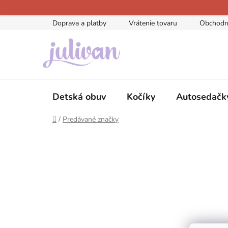
Prejsť
na
Doprava a platby
Vrátenie tovaru
Obchodn
obsah
Detská obuv
Kočíky
Autosedačk
Domov
/
Predávané značky