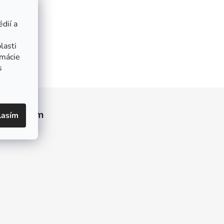
dií a
lasti
rmácie
s
Instagram
lasím