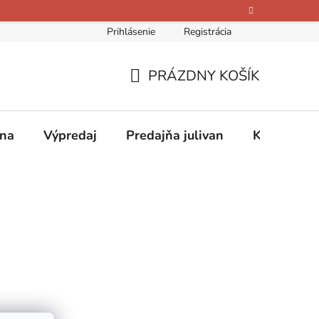
Prihlásenie
Registrácia
bných údajov
Kontakty
O nás
Hodnotenie obchodu
PRÁZDNY KOŠÍK
NÁKUPNÝ
KOŠÍK
ina
Výpredaj
Predajňa julivan
Kontakty