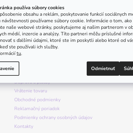
tránka používa súbory cookies
pôsobenie obsahu a reklám, poskytovanie funkcií sociálnych mé
 návštevnosti používame súbory cookie. Informácie o tom, ako
ate naše webové stránky, poskytujeme aj našim partnerom v ob
ych médií, inzercie a analýzy. Títo partneri môžu príslušné info
ovať s ďalšími údajmi, ktoré ste im poskytli alebo ktoré od vá
, keď ste používali ich služby.
formácií
tu
.
Informácie
avenie
Odmietnuť
Súh
Doprava a platby
Vrátenie tovaru
Obchodné podmienky
Reklamačný poriadok
Podmienky ochrany osobných údajov
Kontakty