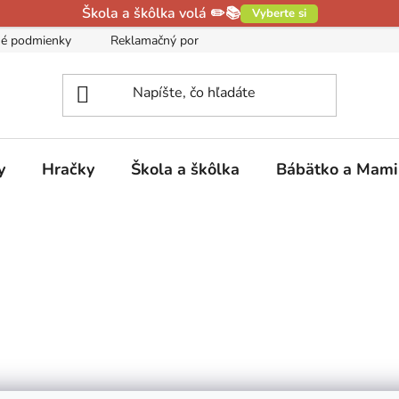
Škola a škôlka volá ✏️📚
Vyberte si
é podmienky
Reklamačný poriadok
Podmienky ochrany oso
y
Hračky
Škola a škôlka
Bábätko a Mam