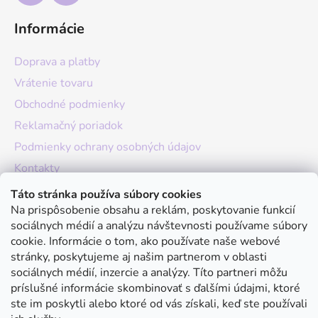
Informácie
Doprava a platby
Vrátenie tovaru
Obchodné podmienky
Reklamačný poriadok
Podmienky ochrany osobných údajov
Kontakty
O nás
Táto stránka používa súbory cookies
Na prispôsobenie obsahu a reklám, poskytovanie funkcií
Hodnotenie obchodu
sociálnych médií a analýzu návštevnosti používame súbory
Moja objednávka
cookie. Informácie o tom, ako používate naše webové
stránky, poskytujeme aj našim partnerom v oblasti
Instagram
sociálnych médií, inzercie a analýzy. Títo partneri môžu
príslušné informácie skombinovať s ďalšími údajmi, ktoré
ste im poskytli alebo ktoré od vás získali, keď ste používali