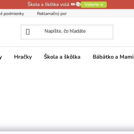
Škola a škôlka volá ✏️📚
Vyberte si
é podmienky
Reklamačný poriadok
Podmienky ochrany oso
y
Hračky
Škola a škôlka
Bábätko a Mam