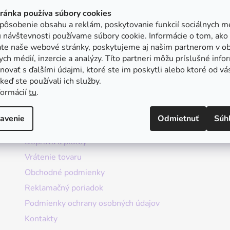
tránka používa súbory cookies
pôsobenie obsahu a reklám, poskytovanie funkcií sociálnych mé
 návštevnosti používame súbory cookie. Informácie o tom, ako
ate naše webové stránky, poskytujeme aj našim partnerom v ob
ych médií, inzercie a analýzy. Títo partneri môžu príslušné info
ovať s ďalšími údajmi, ktoré ste im poskytli alebo ktoré od vá
, keď ste používali ich služby.
formácií
tu
.
Informácie
avenie
Odmietnuť
Súh
Doprava a platby
Vrátenie tovaru
Obchodné podmienky
Reklamačný poriadok
Podmienky ochrany osobných údajov
Kontakty