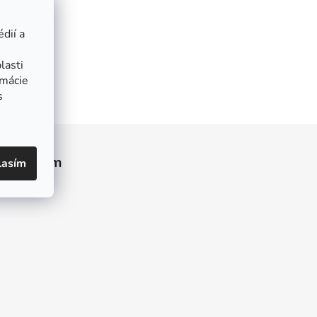
dií a
lasti
rmácie
s
Instagram
lasím