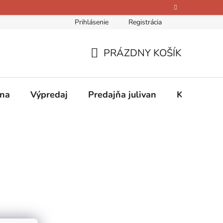
Prihlásenie
Registrácia
bných údajov
Kontakty
O nás
Hodnotenie obchodu
PRÁZDNY KOŠÍK
NÁKUPNÝ
KOŠÍK
ina
Výpredaj
Predajňa julivan
Kontakty