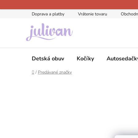
Prejsť
na
Doprava a platby
Vrátenie tovaru
Obchodn
obsah
Detská obuv
Kočíky
Autosedačk
Domov
/
Predávané značky