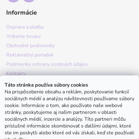
Informácie
Doprava a platby
Vrátenie tovaru
Obchodné podmienky
Reklamačný poriadok
Podmienky ochrany osobných údajov
Kontakty
O nás
Táto stránka používa súbory cookies
Na prispôsobenie obsahu a reklám, poskytovanie funkcií
Hodnotenie obchodu
sociálnych médií a analýzu návštevnosti používame súbory
Moja objednávka
cookie. Informácie o tom, ako používate naše webové
stránky, poskytujeme aj našim partnerom v oblasti
Instagram
sociálnych médií, inzercie a analýzy. Títo partneri môžu
príslušné informácie skombinovať s ďalšími údajmi, ktoré
ste im poskytli alebo ktoré od vás získali, keď ste používali