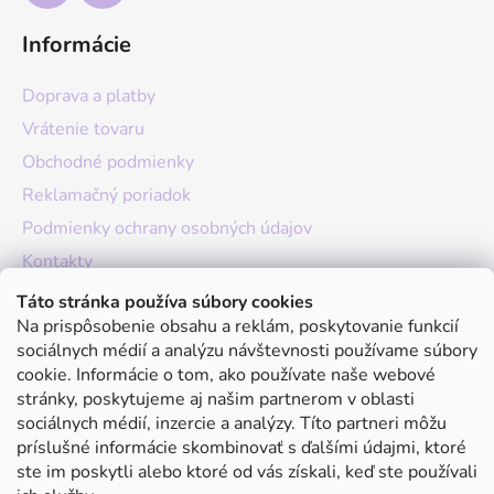
Informácie
Doprava a platby
Vrátenie tovaru
Obchodné podmienky
Reklamačný poriadok
Podmienky ochrany osobných údajov
Kontakty
O nás
Táto stránka používa súbory cookies
Na prispôsobenie obsahu a reklám, poskytovanie funkcií
Hodnotenie obchodu
sociálnych médií a analýzu návštevnosti používame súbory
Moja objednávka
cookie. Informácie o tom, ako používate naše webové
stránky, poskytujeme aj našim partnerom v oblasti
Instagram
sociálnych médií, inzercie a analýzy. Títo partneri môžu
príslušné informácie skombinovať s ďalšími údajmi, ktoré
ste im poskytli alebo ktoré od vás získali, keď ste používali