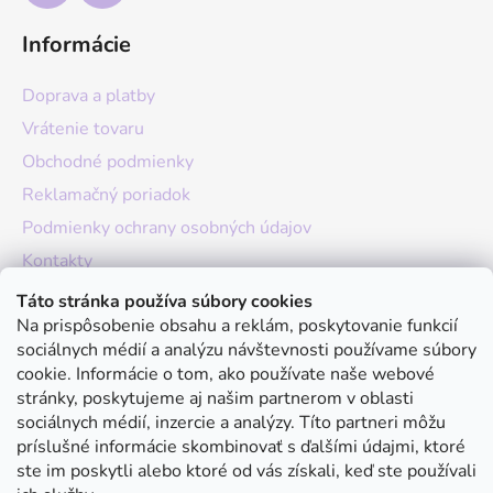
Informácie
Doprava a platby
Vrátenie tovaru
Obchodné podmienky
Reklamačný poriadok
Podmienky ochrany osobných údajov
Kontakty
O nás
Táto stránka používa súbory cookies
Na prispôsobenie obsahu a reklám, poskytovanie funkcií
Hodnotenie obchodu
sociálnych médií a analýzu návštevnosti používame súbory
Moja objednávka
cookie. Informácie o tom, ako používate naše webové
stránky, poskytujeme aj našim partnerom v oblasti
Instagram
sociálnych médií, inzercie a analýzy. Títo partneri môžu
príslušné informácie skombinovať s ďalšími údajmi, ktoré
ste im poskytli alebo ktoré od vás získali, keď ste používali