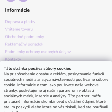
Informácie
Doprava a platby
Vrátenie tovaru
Obchodné podmienky
Reklamačný poriadok
Podmienky ochrany osobných údajov
Kontakty
O nás
Táto stránka používa súbory cookies
Na prispôsobenie obsahu a reklám, poskytovanie funkcií
Hodnotenie obchodu
sociálnych médií a analýzu návštevnosti používame súbory
Moja objednávka
cookie. Informácie o tom, ako používate naše webové
stránky, poskytujeme aj našim partnerom v oblasti
Instagram
sociálnych médií, inzercie a analýzy. Títo partneri môžu
príslušné informácie skombinovať s ďalšími údajmi, ktoré
ste im poskytli alebo ktoré od vás získali, keď ste používali