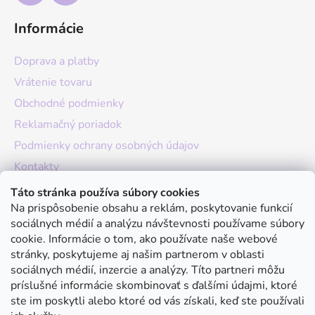
Informácie
Doprava a platby
Vrátenie tovaru
Obchodné podmienky
Reklamačný poriadok
Podmienky ochrany osobných údajov
Kontakty
O nás
Táto stránka používa súbory cookies
Na prispôsobenie obsahu a reklám, poskytovanie funkcií
Hodnotenie obchodu
sociálnych médií a analýzu návštevnosti používame súbory
Moja objednávka
cookie. Informácie o tom, ako používate naše webové
stránky, poskytujeme aj našim partnerom v oblasti
Instagram
sociálnych médií, inzercie a analýzy. Títo partneri môžu
príslušné informácie skombinovať s ďalšími údajmi, ktoré
ste im poskytli alebo ktoré od vás získali, keď ste používali