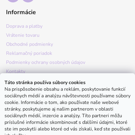
Informácie
Doprava a platby
Vrátenie tovaru
Obchodné podmienky
Reklamačný poriadok
Podmienky ochrany osobných údajov
Kontakty
O nás
Táto stránka používa súbory cookies
Na prispôsobenie obsahu a reklám, poskytovanie funkcií
Hodnotenie obchodu
sociálnych médií a analýzu návštevnosti používame súbory
Moja objednávka
cookie. Informácie o tom, ako používate naše webové
stránky, poskytujeme aj našim partnerom v oblasti
Instagram
sociálnych médií, inzercie a analýzy. Títo partneri môžu
príslušné informácie skombinovať s ďalšími údajmi, ktoré
ste im poskytli alebo ktoré od vás získali, keď ste používali