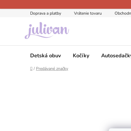
Prejsť
na
Doprava a platby
Vrátenie tovaru
Obchodn
obsah
Detská obuv
Kočíky
Autosedačk
Domov
/
Predávané značky