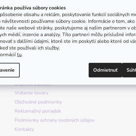
tránka používa súbory cookies
pôsobenie obsahu a reklám, poskytovanie funkcií sociálnych mé
 návštevnosti používame súbory cookie. Informácie o tom, ako
ate naše webové stránky, poskytujeme aj našim partnerom v ob
ych médií, inzercie a analýzy. Títo partneri môžu príslušné info
ovať s ďalšími údajmi, ktoré ste im poskytli alebo ktoré od vá
, keď ste používali ich služby.
formácií
tu
.
Informácie
avenie
Odmietnuť
Súh
Doprava a platby
Vrátenie tovaru
Obchodné podmienky
Reklamačný poriadok
Podmienky ochrany osobných údajov
Kontakty