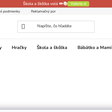
Škola a škôlka volá ✏️📚
Vyberte si
é podmienky
Reklamačný poriadok
Podmienky ochrany oso
y
Hračky
Škola a škôlka
Bábätko a Mam