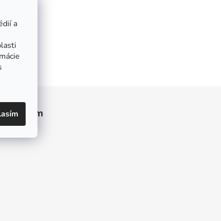
dií a
lasti
rmácie
s
Instagram
lasím