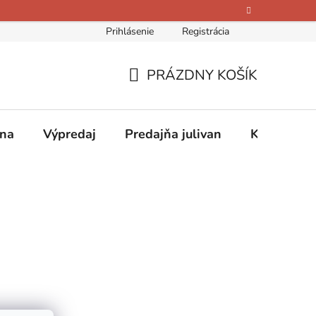
Prihlásenie
Registrácia
bných údajov
Kontakty
O nás
Hodnotenie obchodu
PRÁZDNY KOŠÍK
NÁKUPNÝ
KOŠÍK
ina
Výpredaj
Predajňa julivan
Kontakty