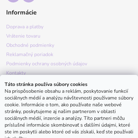
Informácie
Doprava a platby
Vrátenie tovaru
Obchodné podmienky
Reklamačný poriadok
Podmienky ochrany osobných údajov
Kontakty
O nás
Táto stránka používa súbory cookies
Na prispôsobenie obsahu a reklám, poskytovanie funkcií
Hodnotenie obchodu
sociálnych médií a analýzu návštevnosti používame súbory
Moja objednávka
cookie. Informácie o tom, ako používate naše webové
stránky, poskytujeme aj našim partnerom v oblasti
Instagram
sociálnych médií, inzercie a analýzy. Títo partneri môžu
príslušné informácie skombinovať s ďalšími údajmi, ktoré
ste im poskytli alebo ktoré od vás získali, keď ste používali