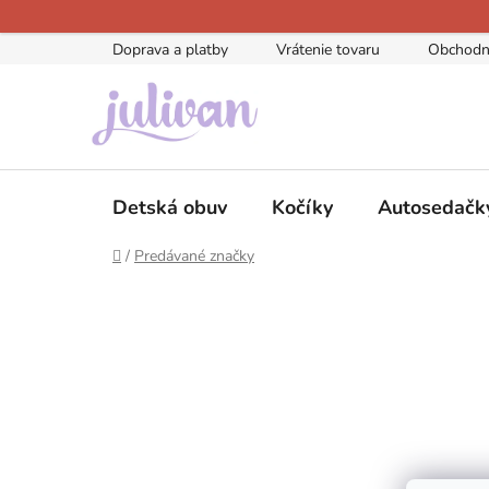
Prejsť
na
Doprava a platby
Vrátenie tovaru
Obchodn
obsah
Detská obuv
Kočíky
Autosedačk
Domov
/
Predávané značky