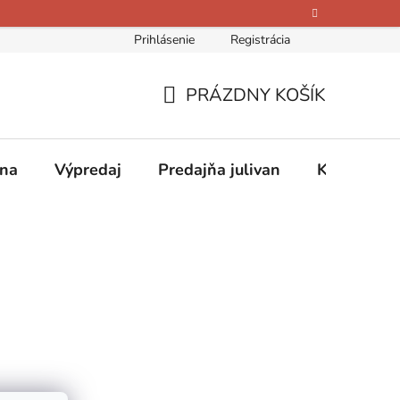
Prihlásenie
Registrácia
bných údajov
Kontakty
O nás
Hodnotenie obchodu
PRÁZDNY KOŠÍK
NÁKUPNÝ
KOŠÍK
ina
Výpredaj
Predajňa julivan
Kontakty