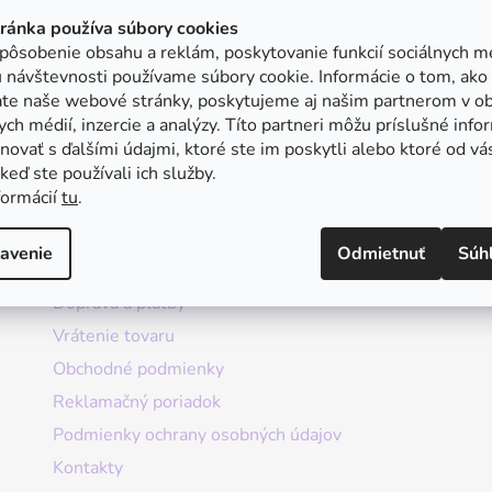
tránka používa súbory cookies
pôsobenie obsahu a reklám, poskytovanie funkcií sociálnych mé
 návštevnosti používame súbory cookie. Informácie o tom, ako
ate naše webové stránky, poskytujeme aj našim partnerom v ob
ych médií, inzercie a analýzy. Títo partneri môžu príslušné info
ovať s ďalšími údajmi, ktoré ste im poskytli alebo ktoré od vá
, keď ste používali ich služby.
formácií
tu
.
Informácie
avenie
Odmietnuť
Súh
Doprava a platby
Vrátenie tovaru
Obchodné podmienky
Reklamačný poriadok
Podmienky ochrany osobných údajov
Kontakty