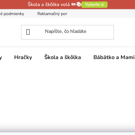
Škola a škôlka volá ✏️📚
Vyberte si
é podmienky
Reklamačný poriadok
Podmienky ochrany oso
y
Hračky
Škola a škôlka
Bábätko a Mam