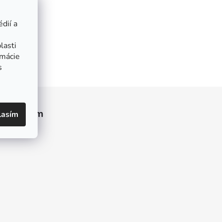
dií a
lasti
rmácie
s
Instagram
lasím