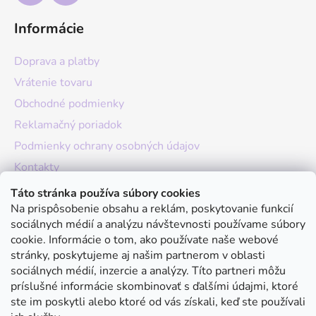
Informácie
Doprava a platby
Vrátenie tovaru
Obchodné podmienky
Reklamačný poriadok
Podmienky ochrany osobných údajov
Kontakty
O nás
Táto stránka používa súbory cookies
Na prispôsobenie obsahu a reklám, poskytovanie funkcií
Hodnotenie obchodu
sociálnych médií a analýzu návštevnosti používame súbory
Moja objednávka
cookie. Informácie o tom, ako používate naše webové
stránky, poskytujeme aj našim partnerom v oblasti
Instagram
sociálnych médií, inzercie a analýzy. Títo partneri môžu
príslušné informácie skombinovať s ďalšími údajmi, ktoré
ste im poskytli alebo ktoré od vás získali, keď ste používali