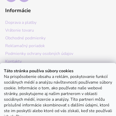
Informácie
Doprava a platby
Vrátenie tovaru
Obchodné podmienky
Reklamačný poriadok
Podmienky ochrany osobných údajov
Kontakty
O nás
Táto stránka používa súbory cookies
Na prispôsobenie obsahu a reklám, poskytovanie funkcií
Hodnotenie obchodu
sociálnych médií a analýzu návštevnosti používame súbory
Moja objednávka
cookie. Informácie o tom, ako používate naše webové
stránky, poskytujeme aj našim partnerom v oblasti
Instagram
sociálnych médií, inzercie a analýzy. Títo partneri môžu
príslušné informácie skombinovať s ďalšími údajmi, ktoré
ste im poskytli alebo ktoré od vás získali, keď ste používali