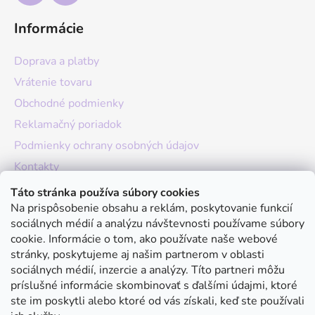
Informácie
Doprava a platby
Vrátenie tovaru
Obchodné podmienky
Reklamačný poriadok
Podmienky ochrany osobných údajov
Kontakty
O nás
Táto stránka používa súbory cookies
Na prispôsobenie obsahu a reklám, poskytovanie funkcií
Hodnotenie obchodu
sociálnych médií a analýzu návštevnosti používame súbory
Moja objednávka
cookie. Informácie o tom, ako používate naše webové
stránky, poskytujeme aj našim partnerom v oblasti
Instagram
sociálnych médií, inzercie a analýzy. Títo partneri môžu
príslušné informácie skombinovať s ďalšími údajmi, ktoré
ste im poskytli alebo ktoré od vás získali, keď ste používali