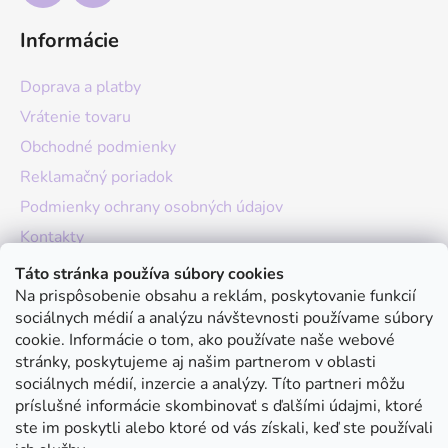
Informácie
Doprava a platby
Vrátenie tovaru
Obchodné podmienky
Reklamačný poriadok
Podmienky ochrany osobných údajov
Kontakty
O nás
Táto stránka používa súbory cookies
Na prispôsobenie obsahu a reklám, poskytovanie funkcií
Hodnotenie obchodu
sociálnych médií a analýzu návštevnosti používame súbory
Moja objednávka
cookie. Informácie o tom, ako používate naše webové
stránky, poskytujeme aj našim partnerom v oblasti
Instagram
sociálnych médií, inzercie a analýzy. Títo partneri môžu
príslušné informácie skombinovať s ďalšími údajmi, ktoré
ste im poskytli alebo ktoré od vás získali, keď ste používali