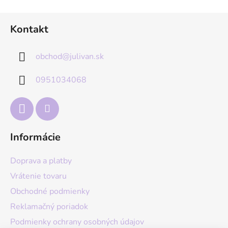
Z
Kontakt
á
p
obchod
@
julivan.sk
ä
t
0951034068
i
e
Informácie
Doprava a platby
Vrátenie tovaru
Obchodné podmienky
Reklamačný poriadok
Podmienky ochrany osobných údajov