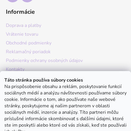
Informácie
Doprava a platby
Vrátenie tovaru
Obchodné podmienky
Reklamačný poriadok
Podmienky ochrany osobných údajov
Kontakty
O nás
Táto stránka používa súbory cookies
Na prispôsobenie obsahu a reklám, poskytovanie funkcií
Hodnotenie obchodu
sociálnych médií a analýzu návštevnosti používame súbory
Moja objednávka
cookie. Informácie o tom, ako používate naše webové
stránky, poskytujeme aj našim partnerom v oblasti
Instagram
sociálnych médií, inzercie a analýzy. Títo partneri môžu
príslušné informácie skombinovať s ďalšími údajmi, ktoré
ste im poskytli alebo ktoré od vás získali, keď ste používali