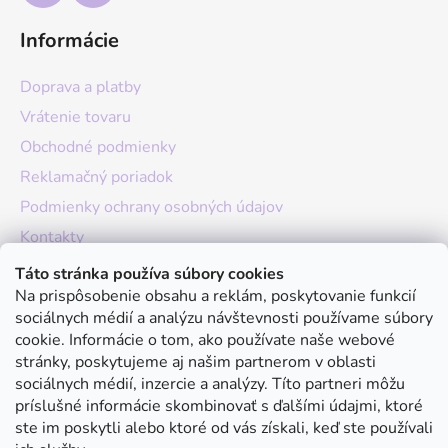
Informácie
Doprava a platby
Vrátenie tovaru
Obchodné podmienky
Reklamačný poriadok
Podmienky ochrany osobných údajov
Kontakty
O nás
Táto stránka používa súbory cookies
Na prispôsobenie obsahu a reklám, poskytovanie funkcií
Hodnotenie obchodu
sociálnych médií a analýzu návštevnosti používame súbory
Moja objednávka
cookie. Informácie o tom, ako používate naše webové
stránky, poskytujeme aj našim partnerom v oblasti
Instagram
sociálnych médií, inzercie a analýzy. Títo partneri môžu
príslušné informácie skombinovať s ďalšími údajmi, ktoré
ste im poskytli alebo ktoré od vás získali, keď ste používali