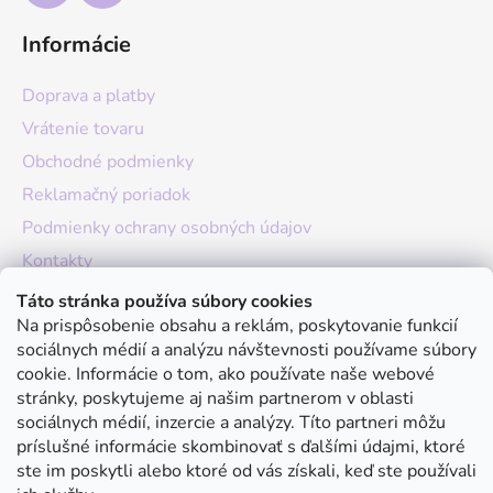
Informácie
Doprava a platby
Vrátenie tovaru
Obchodné podmienky
Reklamačný poriadok
Podmienky ochrany osobných údajov
Kontakty
O nás
Táto stránka používa súbory cookies
Na prispôsobenie obsahu a reklám, poskytovanie funkcií
Hodnotenie obchodu
sociálnych médií a analýzu návštevnosti používame súbory
Moja objednávka
cookie. Informácie o tom, ako používate naše webové
stránky, poskytujeme aj našim partnerom v oblasti
Instagram
sociálnych médií, inzercie a analýzy. Títo partneri môžu
príslušné informácie skombinovať s ďalšími údajmi, ktoré
ste im poskytli alebo ktoré od vás získali, keď ste používali