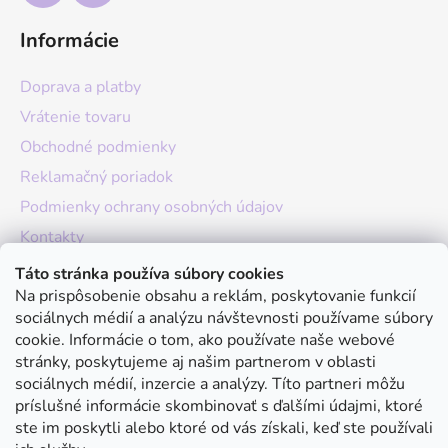
Informácie
Doprava a platby
Vrátenie tovaru
Obchodné podmienky
Reklamačný poriadok
Podmienky ochrany osobných údajov
Kontakty
O nás
Táto stránka používa súbory cookies
Na prispôsobenie obsahu a reklám, poskytovanie funkcií
Hodnotenie obchodu
sociálnych médií a analýzu návštevnosti používame súbory
Moja objednávka
cookie. Informácie o tom, ako používate naše webové
stránky, poskytujeme aj našim partnerom v oblasti
Instagram
sociálnych médií, inzercie a analýzy. Títo partneri môžu
príslušné informácie skombinovať s ďalšími údajmi, ktoré
ste im poskytli alebo ktoré od vás získali, keď ste používali