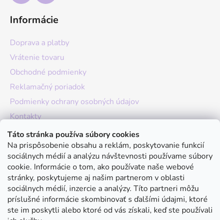
Informácie
Doprava a platby
Vrátenie tovaru
Obchodné podmienky
Reklamačný poriadok
Podmienky ochrany osobných údajov
Kontakty
O nás
Táto stránka používa súbory cookies
Na prispôsobenie obsahu a reklám, poskytovanie funkcií
Hodnotenie obchodu
sociálnych médií a analýzu návštevnosti používame súbory
Moja objednávka
cookie. Informácie o tom, ako používate naše webové
stránky, poskytujeme aj našim partnerom v oblasti
Instagram
sociálnych médií, inzercie a analýzy. Títo partneri môžu
príslušné informácie skombinovať s ďalšími údajmi, ktoré
ste im poskytli alebo ktoré od vás získali, keď ste používali