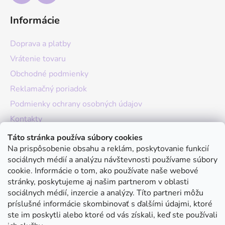
Informácie
Doprava a platby
Vrátenie tovaru
Obchodné podmienky
Reklamačný poriadok
Podmienky ochrany osobných údajov
Kontakty
O nás
Táto stránka používa súbory cookies
Na prispôsobenie obsahu a reklám, poskytovanie funkcií
Hodnotenie obchodu
sociálnych médií a analýzu návštevnosti používame súbory
Moja objednávka
cookie. Informácie o tom, ako používate naše webové
stránky, poskytujeme aj našim partnerom v oblasti
Instagram
sociálnych médií, inzercie a analýzy. Títo partneri môžu
príslušné informácie skombinovať s ďalšími údajmi, ktoré
ste im poskytli alebo ktoré od vás získali, keď ste používali