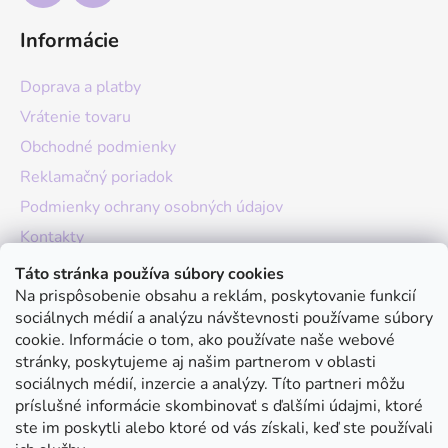
Informácie
Doprava a platby
Vrátenie tovaru
Obchodné podmienky
Reklamačný poriadok
Podmienky ochrany osobných údajov
Kontakty
O nás
Táto stránka používa súbory cookies
Na prispôsobenie obsahu a reklám, poskytovanie funkcií
Hodnotenie obchodu
sociálnych médií a analýzu návštevnosti používame súbory
Moja objednávka
cookie. Informácie o tom, ako používate naše webové
stránky, poskytujeme aj našim partnerom v oblasti
Instagram
sociálnych médií, inzercie a analýzy. Títo partneri môžu
príslušné informácie skombinovať s ďalšími údajmi, ktoré
ste im poskytli alebo ktoré od vás získali, keď ste používali