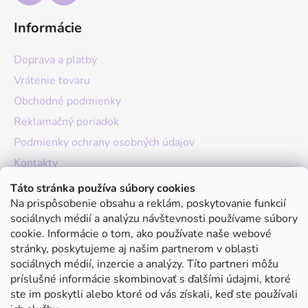
Informácie
Doprava a platby
Vrátenie tovaru
Obchodné podmienky
Reklamačný poriadok
Podmienky ochrany osobných údajov
Kontakty
O nás
Táto stránka používa súbory cookies
Na prispôsobenie obsahu a reklám, poskytovanie funkcií
Hodnotenie obchodu
sociálnych médií a analýzu návštevnosti používame súbory
Moja objednávka
cookie. Informácie o tom, ako používate naše webové
stránky, poskytujeme aj našim partnerom v oblasti
Instagram
sociálnych médií, inzercie a analýzy. Títo partneri môžu
príslušné informácie skombinovať s ďalšími údajmi, ktoré
ste im poskytli alebo ktoré od vás získali, keď ste používali