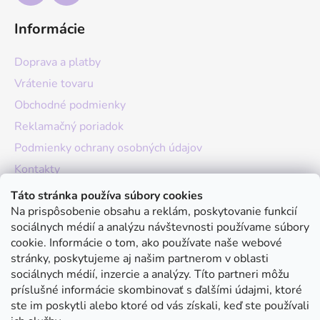
Informácie
Doprava a platby
Vrátenie tovaru
Obchodné podmienky
Reklamačný poriadok
Podmienky ochrany osobných údajov
Kontakty
O nás
Táto stránka používa súbory cookies
Na prispôsobenie obsahu a reklám, poskytovanie funkcií
Hodnotenie obchodu
sociálnych médií a analýzu návštevnosti používame súbory
Moja objednávka
cookie. Informácie o tom, ako používate naše webové
stránky, poskytujeme aj našim partnerom v oblasti
Instagram
sociálnych médií, inzercie a analýzy. Títo partneri môžu
príslušné informácie skombinovať s ďalšími údajmi, ktoré
ste im poskytli alebo ktoré od vás získali, keď ste používali