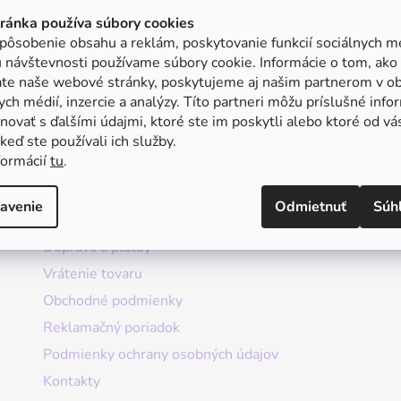
tránka používa súbory cookies
pôsobenie obsahu a reklám, poskytovanie funkcií sociálnych mé
 návštevnosti používame súbory cookie. Informácie o tom, ako
ate naše webové stránky, poskytujeme aj našim partnerom v ob
ych médií, inzercie a analýzy. Títo partneri môžu príslušné info
ovať s ďalšími údajmi, ktoré ste im poskytli alebo ktoré od vá
, keď ste používali ich služby.
formácií
tu
.
Informácie
avenie
Odmietnuť
Súh
Doprava a platby
Vrátenie tovaru
Obchodné podmienky
Reklamačný poriadok
Podmienky ochrany osobných údajov
Kontakty