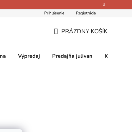
Prihlásenie
Registrácia
bných údajov
Kontakty
O nás
Hodnotenie obchodu
PRÁZDNY KOŠÍK
NÁKUPNÝ
KOŠÍK
ina
Výpredaj
Predajňa julivan
Kontakty