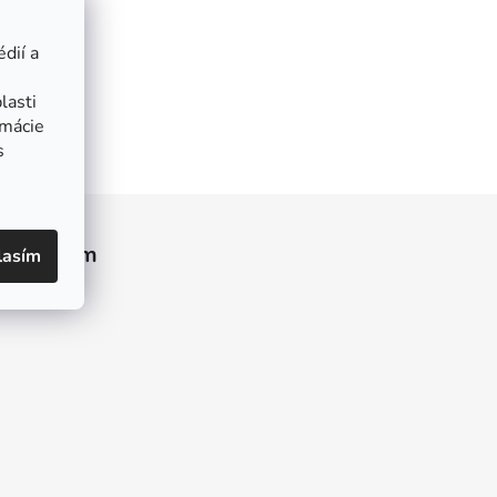
dií a
lasti
rmácie
s
Instagram
lasím