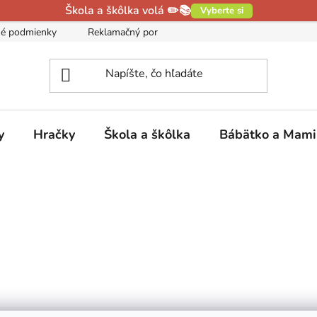
Škola a škôlka volá ✏️📚
Vyberte si
é podmienky
Reklamačný poriadok
Podmienky ochrany oso
y
Hračky
Škola a škôlka
Bábätko a Mam