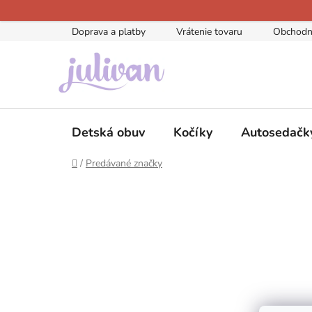
Prejsť
na
Doprava a platby
Vrátenie tovaru
Obchodn
obsah
Detská obuv
Kočíky
Autosedačk
Domov
/
Predávané značky