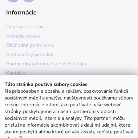
Informácie
Doprava a platby
Vrátenie tovaru
Obchodné podmienky
Reklamačný poriadok
Podmienky ochrany osobných údajov
Kontakty
O nás
Táto stránka používa súbory cookies
Na prispôsobenie obsahu a reklám, poskytovanie funkcií
Hodnotenie obchodu
sociálnych médií a analýzu návštevnosti používame súbory
Moja objednávka
cookie. Informácie o tom, ako používate naše webové
stránky, poskytujeme aj našim partnerom v oblasti
Instagram
sociálnych médií, inzercie a analýzy. Títo partneri môžu
príslušné informácie skombinovať s ďalšími údajmi, ktoré
ste im poskytli alebo ktoré od vás získali, keď ste používali