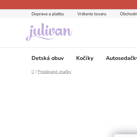
Prejsť
na
Doprava a platby
Vrátenie tovaru
Obchodn
obsah
Detská obuv
Kočíky
Autosedačk
Domov
/
Predávané značky