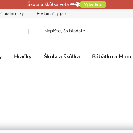
Škola a škôlka volá ✏️📚
Vyberte si
é podmienky
Reklamačný poriadok
Podmienky ochrany oso
y
Hračky
Škola a škôlka
Bábätko a Mam