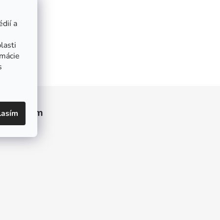
dií a
lasti
rmácie
s
Instagram
lasím