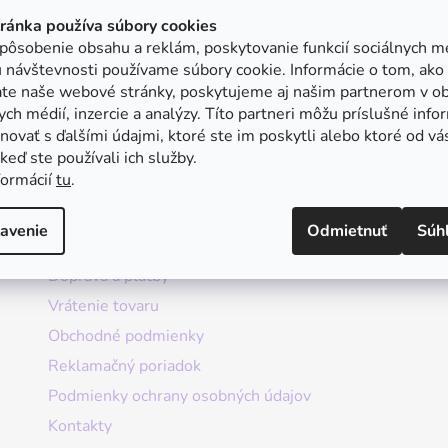
tránka používa súbory cookies
pôsobenie obsahu a reklám, poskytovanie funkcií sociálnych mé
 návštevnosti používame súbory cookie. Informácie o tom, ako
ate naše webové stránky, poskytujeme aj našim partnerom v ob
ych médií, inzercie a analýzy. Títo partneri môžu príslušné info
ovať s ďalšími údajmi, ktoré ste im poskytli alebo ktoré od vá
, keď ste používali ich služby.
formácií
tu
.
Informácie
avenie
Odmietnuť
Súh
Doprava a platby
Vrátenie tovaru
Obchodné podmienky
Reklamačný poriadok
Podmienky ochrany osobných údajov
Kontakty