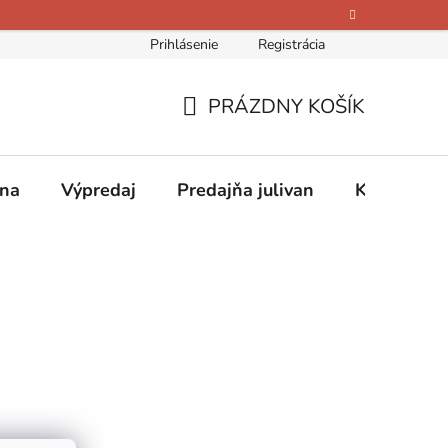
Prihlásenie
Registrácia
bných údajov
Kontakty
O nás
Hodnotenie obchodu
PRÁZDNY KOŠÍK
NÁKUPNÝ
KOŠÍK
ina
Výpredaj
Predajňa julivan
Kontakty