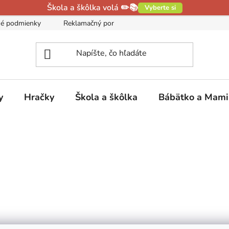
Škola a škôlka volá ✏️📚
Vyberte si
é podmienky
Reklamačný poriadok
Podmienky ochrany oso
y
Hračky
Škola a škôlka
Bábätko a Mam