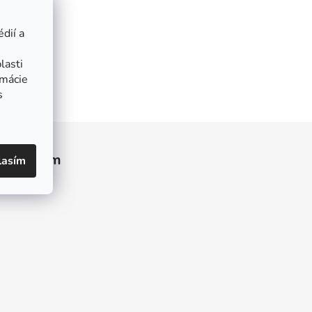
dií a
lasti
rmácie
s
Instagram
lasím