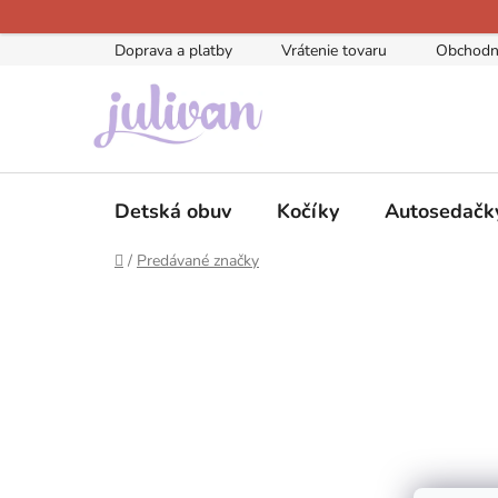
Prejsť
na
Doprava a platby
Vrátenie tovaru
Obchodn
obsah
Detská obuv
Kočíky
Autosedačk
Domov
/
Predávané značky