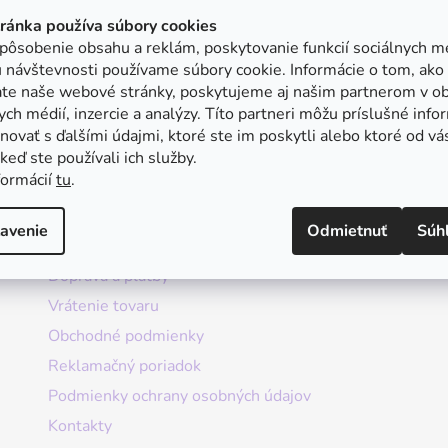
tránka používa súbory cookies
pôsobenie obsahu a reklám, poskytovanie funkcií sociálnych mé
 návštevnosti používame súbory cookie. Informácie o tom, ako
ate naše webové stránky, poskytujeme aj našim partnerom v ob
ych médií, inzercie a analýzy. Títo partneri môžu príslušné info
ovať s ďalšími údajmi, ktoré ste im poskytli alebo ktoré od vá
, keď ste používali ich služby.
formácií
tu
.
Informácie
avenie
Odmietnuť
Súh
Doprava a platby
Vrátenie tovaru
Obchodné podmienky
Reklamačný poriadok
Podmienky ochrany osobných údajov
Kontakty