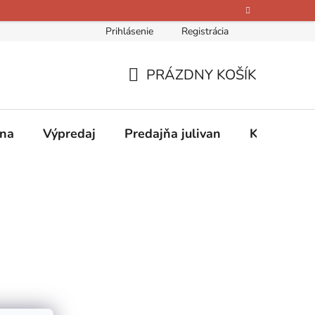
Prihlásenie
Registrácia
bných údajov
Kontakty
O nás
Hodnotenie obchodu
PRÁZDNY KOŠÍK
NÁKUPNÝ
KOŠÍK
ina
Výpredaj
Predajňa julivan
Kontakty