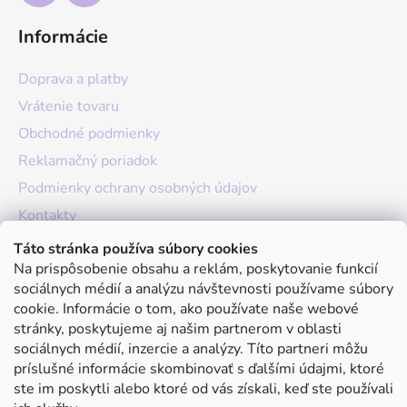
Informácie
Doprava a platby
Vrátenie tovaru
Obchodné podmienky
Reklamačný poriadok
Podmienky ochrany osobných údajov
Kontakty
O nás
Táto stránka používa súbory cookies
Na prispôsobenie obsahu a reklám, poskytovanie funkcií
Hodnotenie obchodu
sociálnych médií a analýzu návštevnosti používame súbory
Moja objednávka
cookie. Informácie o tom, ako používate naše webové
stránky, poskytujeme aj našim partnerom v oblasti
Instagram
sociálnych médií, inzercie a analýzy. Títo partneri môžu
príslušné informácie skombinovať s ďalšími údajmi, ktoré
ste im poskytli alebo ktoré od vás získali, keď ste používali