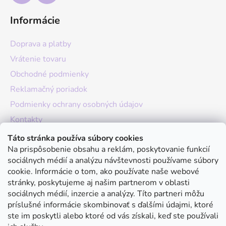
Informácie
Doprava a platby
Vrátenie tovaru
Obchodné podmienky
Reklamačný poriadok
Podmienky ochrany osobných údajov
Kontakty
O nás
Táto stránka používa súbory cookies
Na prispôsobenie obsahu a reklám, poskytovanie funkcií
Hodnotenie obchodu
sociálnych médií a analýzu návštevnosti používame súbory
Moja objednávka
cookie. Informácie o tom, ako používate naše webové
stránky, poskytujeme aj našim partnerom v oblasti
Instagram
sociálnych médií, inzercie a analýzy. Títo partneri môžu
príslušné informácie skombinovať s ďalšími údajmi, ktoré
ste im poskytli alebo ktoré od vás získali, keď ste používali