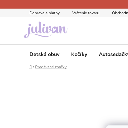
Prejsť
na
Doprava a platby
Vrátenie tovaru
Obchodn
obsah
Detská obuv
Kočíky
Autosedačk
Domov
/
Predávané značky