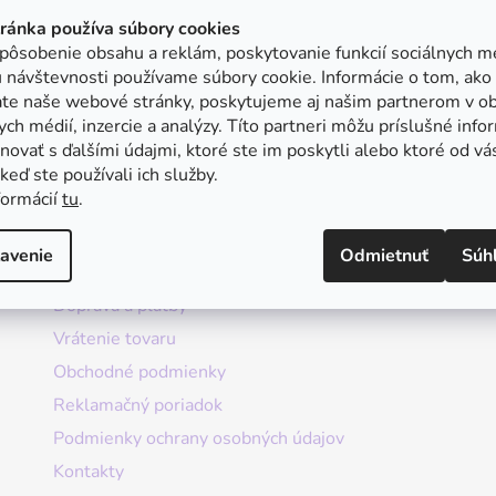
tránka používa súbory cookies
pôsobenie obsahu a reklám, poskytovanie funkcií sociálnych mé
 návštevnosti používame súbory cookie. Informácie o tom, ako
ate naše webové stránky, poskytujeme aj našim partnerom v ob
ych médií, inzercie a analýzy. Títo partneri môžu príslušné info
ovať s ďalšími údajmi, ktoré ste im poskytli alebo ktoré od vá
, keď ste používali ich služby.
formácií
tu
.
Informácie
avenie
Odmietnuť
Súh
Doprava a platby
Vrátenie tovaru
Obchodné podmienky
Reklamačný poriadok
Podmienky ochrany osobných údajov
Kontakty