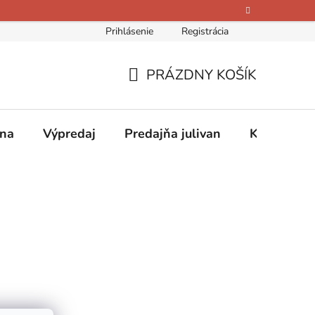
Prihlásenie
Registrácia
bných údajov
Kontakty
O nás
Hodnotenie obchodu
PRÁZDNY KOŠÍK
NÁKUPNÝ
KOŠÍK
ina
Výpredaj
Predajňa julivan
Kontakty