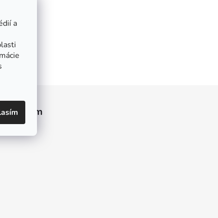
dií a
lasti
rmácie
s
Instagram
lasím