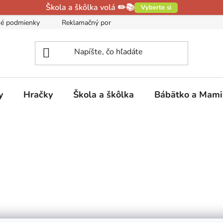
Škola a škôlka volá ✏️📚
Vyberte si
é podmienky
Reklamačný poriadok
Podmienky ochrany oso
y
Hračky
Škola a škôlka
Bábätko a Mam