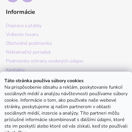
Informácie
Doprava a platby
Vrátenie tovaru
Obchodné podmienky
Reklamačný poriadok
Podmienky ochrany osobných údajov
Kontakty
O nás
Táto stránka používa súbory cookies
Na prispôsobenie obsahu a reklám, poskytovanie funkcií
Hodnotenie obchodu
sociálnych médií a analýzu návštevnosti používame súbory
Moja objednávka
cookie. Informácie o tom, ako používate naše webové
stránky, poskytujeme aj našim partnerom v oblasti
Instagram
sociálnych médií, inzercie a analýzy. Títo partneri môžu
príslušné informácie skombinovať s ďalšími údajmi, ktoré
ste im poskytli alebo ktoré od vás získali, keď ste používali