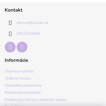
Z
Kontakt
á
p
obchod
@
julivan.sk
ä
t
0951034068
i
e
Informácie
Doprava a platby
Vrátenie tovaru
Obchodné podmienky
Reklamačný poriadok
Podmienky ochrany osobných údajov