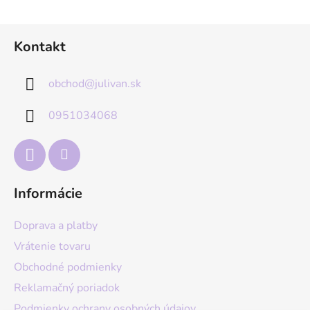
Z
Kontakt
á
p
obchod
@
julivan.sk
ä
t
0951034068
i
e
Informácie
Doprava a platby
Vrátenie tovaru
Obchodné podmienky
Reklamačný poriadok
Podmienky ochrany osobných údajov