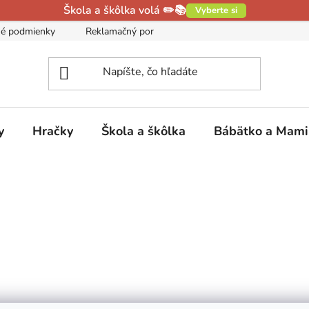
Škola a škôlka volá ✏️📚
Vyberte si
é podmienky
Reklamačný poriadok
Podmienky ochrany oso
y
Hračky
Škola a škôlka
Bábätko a Mam