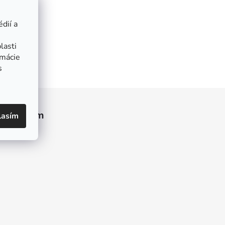
dií a
lasti
rmácie
s
Instagram
lasím