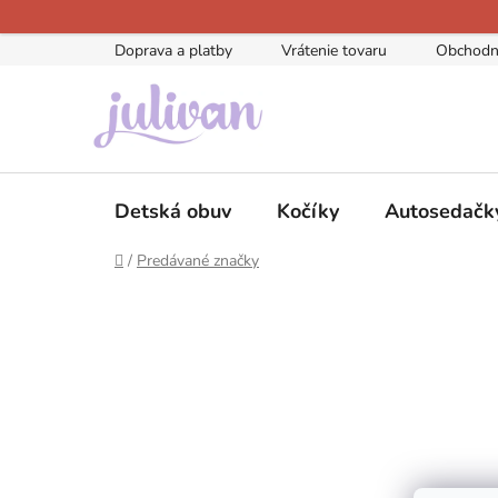
Prejsť
na
Doprava a platby
Vrátenie tovaru
Obchodn
obsah
Detská obuv
Kočíky
Autosedačk
Domov
/
Predávané značky