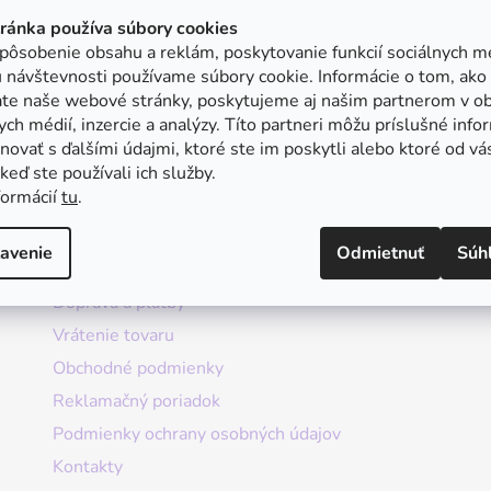
tránka používa súbory cookies
pôsobenie obsahu a reklám, poskytovanie funkcií sociálnych mé
 návštevnosti používame súbory cookie. Informácie o tom, ako
ate naše webové stránky, poskytujeme aj našim partnerom v ob
ych médií, inzercie a analýzy. Títo partneri môžu príslušné info
ovať s ďalšími údajmi, ktoré ste im poskytli alebo ktoré od vá
, keď ste používali ich služby.
formácií
tu
.
Informácie
avenie
Odmietnuť
Súh
Doprava a platby
Vrátenie tovaru
Obchodné podmienky
Reklamačný poriadok
Podmienky ochrany osobných údajov
Kontakty