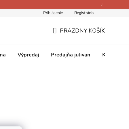
Prihlásenie
Registrácia
bných údajov
Kontakty
O nás
Hodnotenie obchodu
PRÁZDNY KOŠÍK
NÁKUPNÝ
KOŠÍK
ina
Výpredaj
Predajňa julivan
Kontakty