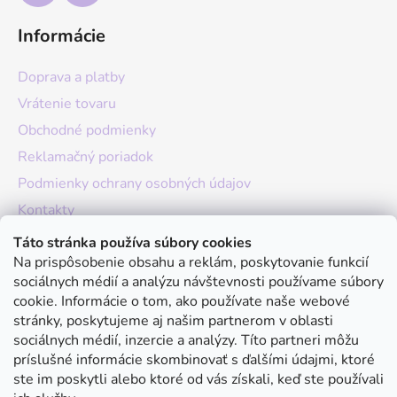
Informácie
Doprava a platby
Vrátenie tovaru
Obchodné podmienky
Reklamačný poriadok
Podmienky ochrany osobných údajov
Kontakty
O nás
Táto stránka používa súbory cookies
Na prispôsobenie obsahu a reklám, poskytovanie funkcií
Hodnotenie obchodu
sociálnych médií a analýzu návštevnosti používame súbory
Moja objednávka
cookie. Informácie o tom, ako používate naše webové
stránky, poskytujeme aj našim partnerom v oblasti
Instagram
sociálnych médií, inzercie a analýzy. Títo partneri môžu
príslušné informácie skombinovať s ďalšími údajmi, ktoré
ste im poskytli alebo ktoré od vás získali, keď ste používali