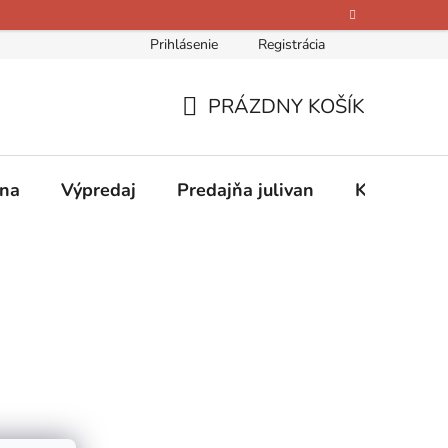
Prihlásenie
Registrácia
bných údajov
Kontakty
O nás
Hodnotenie obchodu
PRÁZDNY KOŠÍK
NÁKUPNÝ
KOŠÍK
ina
Výpredaj
Predajňa julivan
Kontakty