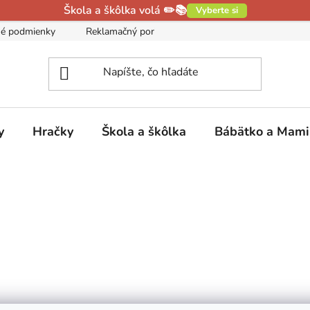
Škola a škôlka volá ✏️📚
Vyberte si
é podmienky
Reklamačný poriadok
Podmienky ochrany oso
y
Hračky
Škola a škôlka
Bábätko a Mam