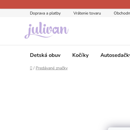
Prejsť
na
Doprava a platby
Vrátenie tovaru
Obchodn
obsah
Detská obuv
Kočíky
Autosedačk
Domov
/
Predávané značky