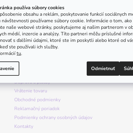
tránka používa súbory cookies
pôsobenie obsahu a reklám, poskytovanie funkcií sociálnych mé
 návštevnosti používame súbory cookie. Informácie o tom, ako
ate naše webové stránky, poskytujeme aj našim partnerom v ob
ych médií, inzercie a analýzy. Títo partneri môžu príslušné info
ovať s ďalšími údajmi, ktoré ste im poskytli alebo ktoré od vá
, keď ste používali ich služby.
formácií
tu
.
Informácie
avenie
Odmietnuť
Súh
Doprava a platby
Vrátenie tovaru
Obchodné podmienky
Reklamačný poriadok
Podmienky ochrany osobných údajov
Kontakty