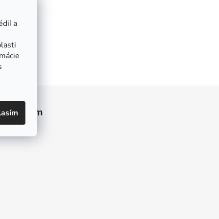
dií a
lasti
rmácie
s
Instagram
lasím