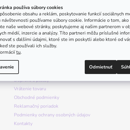
tránka používa súbory cookies
pôsobenie obsahu a reklám, poskytovanie funkcií sociálnych mé
 návštevnosti používame súbory cookie. Informácie o tom, ako
ate naše webové stránky, poskytujeme aj našim partnerom v ob
ych médií, inzercie a analýzy. Títo partneri môžu príslušné info
ovať s ďalšími údajmi, ktoré ste im poskytli alebo ktoré od vá
, keď ste používali ich služby.
formácií
tu
.
Informácie
avenie
Odmietnuť
Súh
Doprava a platby
Vrátenie tovaru
Obchodné podmienky
Reklamačný poriadok
Podmienky ochrany osobných údajov
Kontakty