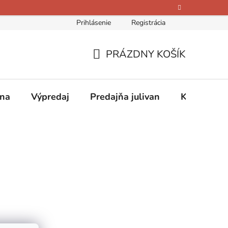
Prihlásenie
Registrácia
bných údajov
Kontakty
O nás
Hodnotenie obchodu
PRÁZDNY KOŠÍK
NÁKUPNÝ
KOŠÍK
ina
Výpredaj
Predajňa julivan
Kontakty