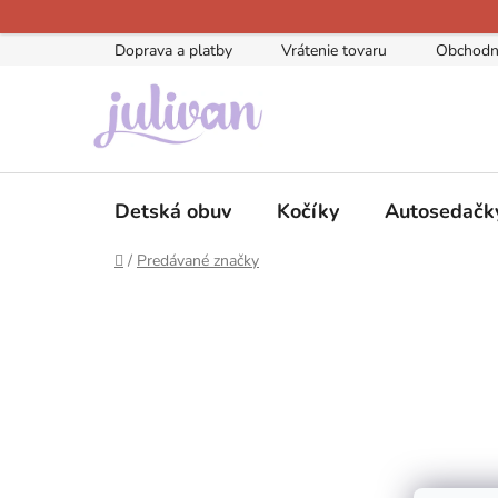
Prejsť
na
Doprava a platby
Vrátenie tovaru
Obchodn
obsah
Detská obuv
Kočíky
Autosedačk
Domov
/
Predávané značky