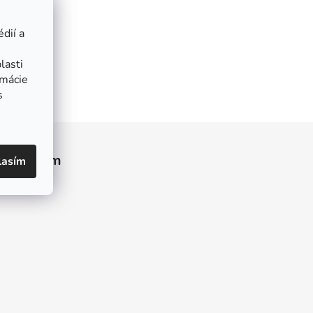
dií a
lasti
rmácie
s
Instagram
lasím