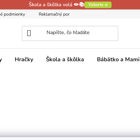
Škola a škôlka volá ✏️📚
Vyberte si
é podmienky
Reklamačný poriadok
Podmienky ochrany oso
y
Hračky
Škola a škôlka
Bábätko a Mam