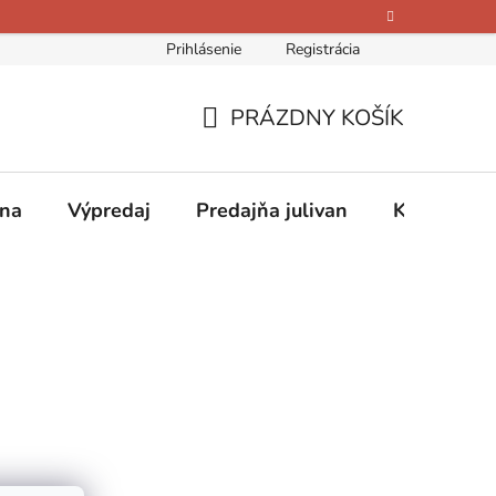
Prihlásenie
Registrácia
bných údajov
Kontakty
O nás
Hodnotenie obchodu
PRÁZDNY KOŠÍK
NÁKUPNÝ
KOŠÍK
ina
Výpredaj
Predajňa julivan
Kontakty