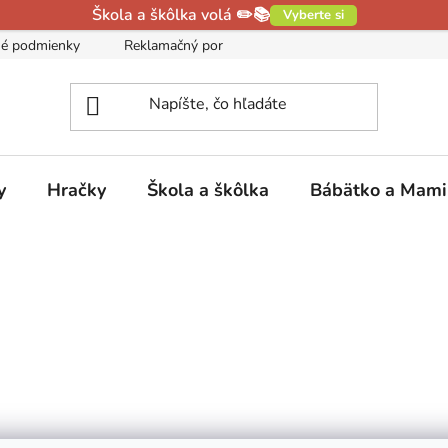
Škola a škôlka volá ✏️📚
Vyberte si
é podmienky
Reklamačný poriadok
Podmienky ochrany oso
y
Hračky
Škola a škôlka
Bábätko a Mam