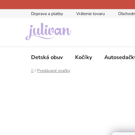
Prejsť
na
Doprava a platby
Vrátenie tovaru
Obchodn
obsah
Detská obuv
Kočíky
Autosedačk
Domov
/
Predávané značky