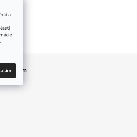
dií a
lasti
rmácie
s
Instagram
lasím