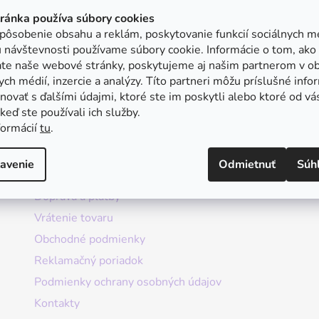
tránka používa súbory cookies
pôsobenie obsahu a reklám, poskytovanie funkcií sociálnych mé
 návštevnosti používame súbory cookie. Informácie o tom, ako
ate naše webové stránky, poskytujeme aj našim partnerom v ob
ych médií, inzercie a analýzy. Títo partneri môžu príslušné info
ovať s ďalšími údajmi, ktoré ste im poskytli alebo ktoré od vá
, keď ste používali ich služby.
formácií
tu
.
Informácie
avenie
Odmietnuť
Súh
Doprava a platby
Vrátenie tovaru
Obchodné podmienky
Reklamačný poriadok
Podmienky ochrany osobných údajov
Kontakty