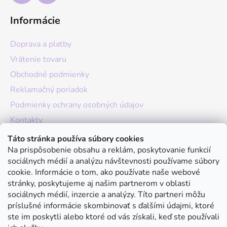
Informácie
Doprava a platby
Vrátenie tovaru
Obchodné podmienky
Reklamačný poriadok
Podmienky ochrany osobných údajov
Kontakty
O nás
Táto stránka používa súbory cookies
Na prispôsobenie obsahu a reklám, poskytovanie funkcií
Hodnotenie obchodu
sociálnych médií a analýzu návštevnosti používame súbory
Moja objednávka
cookie. Informácie o tom, ako používate naše webové
stránky, poskytujeme aj našim partnerom v oblasti
Instagram
sociálnych médií, inzercie a analýzy. Títo partneri môžu
príslušné informácie skombinovať s ďalšími údajmi, ktoré
ste im poskytli alebo ktoré od vás získali, keď ste používali